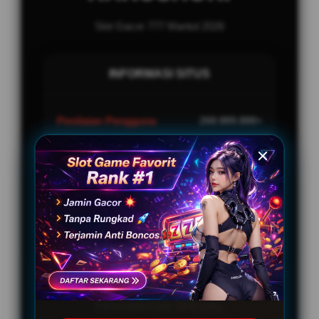
Slot Gacor 777 Mantul 2026
INFORMASI SITUS
Penilaian Pengguna
268.889.888+
Sistem Pembayaran
4 Metode
Layanan Support
24/7
Platform
Multi-Device
PENAWARAN SPESIAL