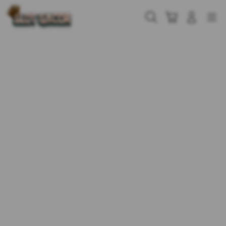
Skip
to
Cari
Troli
Login
Navigation
content