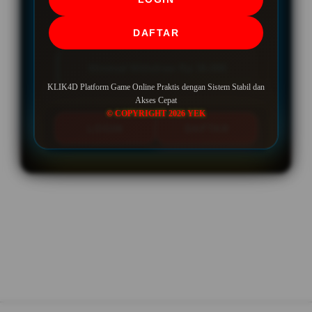
Minimal Deposit Rp. 5.000
DAFTAR
Minimal Withdraw Rp 36.000
KLIK4D Platform Game Online Praktis dengan Sistem Stabil dan
Akses Cepat
© COPYRIGHT 2026 YEK
LOGIN
DAFTAR
Layer Popup Close